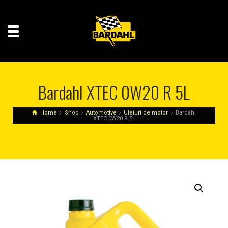
Bardahl XTEC 0W20 R 5L
Home
Shop
Automotive
Uleiuri de motor
Bardahl
XTEC 0W20 R 5L