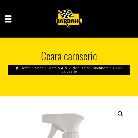
Ceara caroserie
Home
Shop
Moto & ATV
Produse de intretinere
Ceara
caroserie