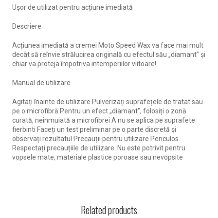
Ușor de utilizat pentru acțiune imediată
Descriere
Acțiunea imediată a cremei Moto Speed ​​Wax va face mai mult
decât să reînvie strălucirea originală cu efectul său „diamant” și
chiar va proteja împotriva intemperiilor viitoare!
Manual
de utilizare
Agitați înainte de utilizare
Pulverizați suprafețele de tratat sau
pe o microfibră
Pentru un efect „diamant”, folosiți o zonă
curată, neînmuiată a microfibrei
A nu se aplica pe suprafete
fierbinti
Faceți un test preliminar pe o parte discretă și
observați rezultatul
Precauții pentru utilizare
Periculos.
Respectați precauțiile de utilizare.
Nu este potrivit pentru
vopsele mate, materiale plastice poroase sau nevopsite
Related products