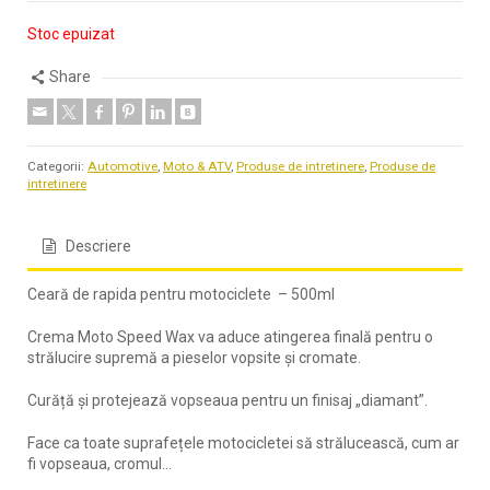
Stoc epuizat
Share
Categorii:
Automotive
,
Moto & ATV
,
Produse de intretinere
,
Produse de
intretinere
Descriere
Ceară de rapida pentru motociclete
– 500ml
Crema Moto Speed ​​Wax va aduce atingerea finală pentru o
strălucire supremă a pieselor vopsite și cromate.
Curăță și protejează vopseaua pentru un finisaj „diamant”.
Face ca toate suprafețele motocicletei să strălucească, cum ar
fi vopseaua, cromul…