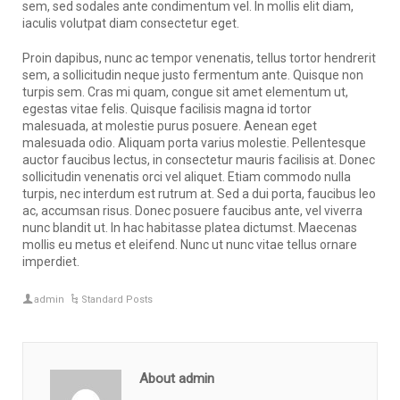
sem, sed sodales ante condimentum vel. In mollis elit diam,
iaculis volutpat diam consectetur eget.
Proin dapibus, nunc ac tempor venenatis, tellus tortor hendrerit
sem, a sollicitudin neque justo fermentum ante. Quisque non
turpis sem. Cras mi quam, congue sit amet elementum ut,
egestas vitae felis. Quisque facilisis magna id tortor
malesuada, at molestie purus posuere. Aenean eget
malesuada odio. Aliquam porta varius molestie. Pellentesque
auctor faucibus lectus, in consectetur mauris facilisis at. Donec
sollicitudin venenatis orci vel aliquet. Etiam commodo nulla
turpis, nec interdum est rutrum at. Sed a dui porta, faucibus leo
ac, accumsan risus. Donec posuere faucibus ante, vel viverra
nunc blandit ut. In hac habitasse platea dictumst. Maecenas
mollis eu metus et eleifend. Nunc ut nunc vitae tellus ornare
imperdiet.
admin
Standard Posts
About admin