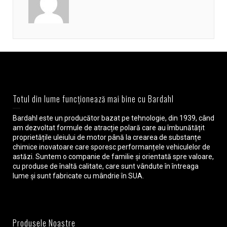
Totul din lume funcționează mai bine cu Bardahl
Bardahl este un producător bazat pe tehnologie, din 1939, când
am dezvoltat formule de atracție polară care au îmbunătățit
proprietățile uleiului de motor până la crearea de substanțe
chimice inovatoare care sporesc performanțele vehiculelor de
astăzi. Suntem o companie de familie și orientată spre valoare,
cu produse de înaltă calitate, care sunt vândute în întreaga
lume și sunt fabricate cu mândrie în SUA.
Produsele Noastre