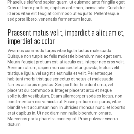
Phasellus eleifend sapien quam, ut euismod ante fringilla eget.
Cras ut libero porttitor, dapibus ante non, lacinia odio. Curabitur
id eros vitae elit feugiat commodo ut eu justo. Pellentesque
sed porta libero, venenatis fermentum lacus.
Praesent metus velit, imperdiet a aliquam et,
imperdiet ac dolor.
Vivamus commodo turpis vitae ligula luctus malesuada.
Quisque non turpis ac felis molestie bibendum nec eget sem.
Mauris feugiat pretium est, at iaculis est. Integer nec eros velit.
Aenean rutrum, sapien non consectetur gravida, lectus velit
tristique ligula, vel sagittis est nulla et velit. Pellentesque
habitant morbi tristique senectus et netus et malesuada
fames ac turpis egestas. Sed porttitor tincidunt urna, vel
placerat dui commodo a. Integer placerat arcu et neque
sollicitudin vestibulum. Etiam ullamcorper sodales lectus, non
condimentum nisi vehicula ut. Fusce pretium nisi purus, vitae
blandit velit accumsan non. In ultricies rhoncus nunc, et lobortis
erat dapibus in. Ut nec diam non nulla bibendum ornare.
Maecenas porta pharetra consequat. Proin pulvinar viverra
dictum.