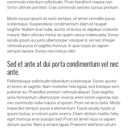
commodo interdum sollicitudin. Proin hendrerit massa non
tortor ultrices porttitor. Cras commodo sed leo cursus pretium.
Morbi cursus ipsum at nunc semper, sit amet convallis purus
scelerisque. Suspendisse condimentum diam id feugiat
sagittis. Nullam erat nulla, auctor id lectus id, dapibus molestie
mauris. Nam ultrices metus ac quam varius malesuada. Donec
iaculis ipsum eu justo ullamcorper volutpat in vel nisl. Integer
vehicula purus in sagittis rhoncus. In quis turpis ac sapien
semper lacinia. Donec non metus nibh.
Sed et ante at dui porta condimentum vel nec
ante.
Pellentesque sollicitudin bibendum scelerisque. Donec auctor
et lorem at sagittis. Nam molestie felis ligula, sed tristique sem
pulvinar eu. Phasellus pretium vehicula aliquet. Duis sagittis,
urna fermentum ullamcorper viverra, enim lorem egestas nisl,
nec commodo nulla mauris ut ipsum. Proin vel arcu dolor. Morbi
imperdiet tempor purus a elementum. Fusce iaculis turpis ut
ipsum luctus, in rutrum justo viverra. Etiam dictum mattis felis,
eget rhoncus eros suscipit sed. Proin sit amet risus ut sapien
dictum auctor. Nam a ornare ligula. Praesent eleifend rutrum