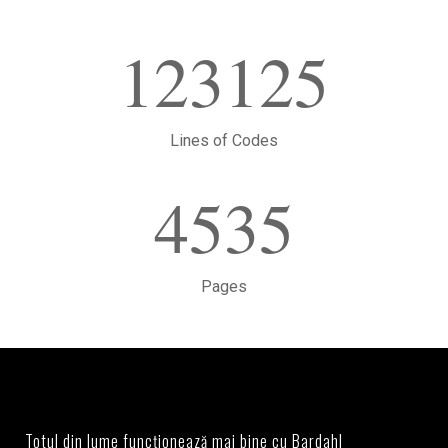
123125
Lines of Codes
4535
Pages
Totul din lume funcționează mai bine cu Bardahl