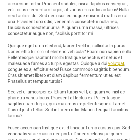
accumsan tortor. Praesent sodales, nisi a dapibus consequat,
velit risus elementum turpis, at varius eros odio ac lacus! Nulla
nec facilisis dui. Sed nec risus eu augue euismod mattis eu at
orci. Praesent orci odio, venenatis consectetur nulla nec,
faucibus consectetur urna. Aliquam urna massa, ultrices
consectetur augue non, facilisis porttitor mi.
Quisque eget urna eleifend, laoreet velit in, sollicitudin purus.
Donec efficitur orci ut eleifend vehicula? Etiam non sapien nulla.
Pellentesque habitant morbi tristique senectus et netus et
malesuada fames ac turpis egestas. Quisque a dui
volutpat
,
congue ex a, efficitur eros! Fusce commodo sagittis bibendum.
Cras sit amet libero et diam dapibus fermentum ut eu est.
Phasellus at tempus turpis?
Sed vel ullamcorper ex. Etiam turpis velit; aliquam vel nisl ac,
pharetra varius lacus. Praesent et lectus ex. Pellentesque
sagittis quam turpis, quis maximus ex pellentesque sit amet.
Duis ut justo tellus. Sed in lorem odio. Mauris feugiat faucibus
lacinia?
Fusce accumsan tristique ex, id tincidunt urna cursus quis. Sed
venenatis vitae massa nec porta. Donec scelerisque quam
urna, non aliquet erat ornare eget. Nunc leo nulla; ultricies eget