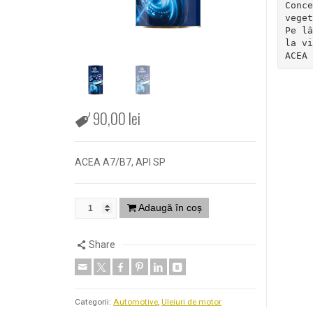
Conce
veget
Pe lâ
la vi
ACEA 
90,00
lei
ACEA A7/B7, API SP
Adaugă în coș
Share
Categorii:
Automotive
,
Uleiuri de motor