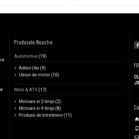
Produsele Noastre
Automotive
(19)
are
FU
Aditivi Ulei
(9)
c
Uleiuri de motor
(10)
CU
J3
ga
Moto & ATV
(17)
Motoare in 2 timpi
(2)
Co
Motoare in 4 timpi
(8)
Produse de intretinere
(11)