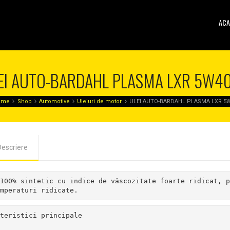
ACA
EI AUTO-BARDAHL PLASMA LXR 5W40
ome
Shop
Automotive
Uleiuri de motor
ULEI AUTO-BARDAHL PLASMA LXR 5W
Descriere
100% sintetic cu indice de vâscozitate foarte ridicat, p
mperaturi ridicate.
teristici principale
