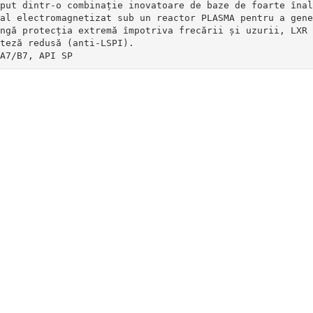
put dintr-o combinație inovatoare de baze de foarte înal
al electromagnetizat sub un reactor PLASMA pentru a gene
ngă protecția extremă împotriva frecării și uzurii, LXR 
teză redusă (anti-LSPI).

A7/B7, API SP