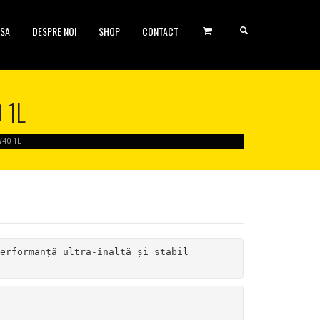
SA
DESPRE NOI
SHOP
CONTACT
 1L
40 1L
erformanță ultra-înaltă și stabil 
