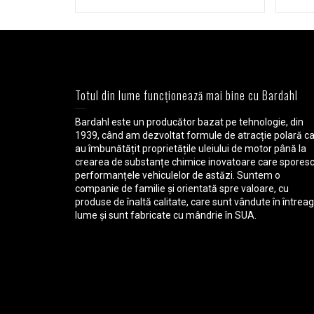
Totul din lume funcționează mai bine cu Bardahl
Bardahl este un producător bazat pe tehnologie, din
1939, când am dezvoltat formule de atracție polară c
au îmbunătățit proprietățile uleiului de motor până la
crearea de substanțe chimice inovatoare care spores
performanțele vehiculelor de astăzi. Suntem o
companie de familie și orientată spre valoare, cu
produse de înaltă calitate, care sunt vândute în întrea
lume și sunt fabricate cu mândrie în SUA.