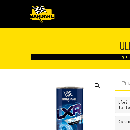
UL
H
Ulei 
la te
Carac