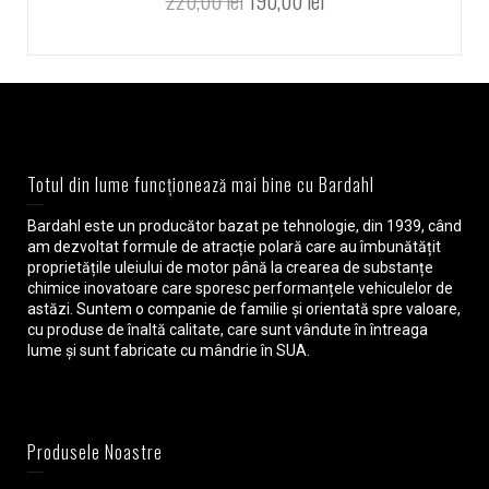
220,00
lei
190,00
lei
Totul din lume funcționează mai bine cu Bardahl
Bardahl este un producător bazat pe tehnologie, din 1939, când
am dezvoltat formule de atracție polară care au îmbunătățit
proprietățile uleiului de motor până la crearea de substanțe
chimice inovatoare care sporesc performanțele vehiculelor de
astăzi. Suntem o companie de familie și orientată spre valoare,
cu produse de înaltă calitate, care sunt vândute în întreaga
lume și sunt fabricate cu mândrie în SUA.
Produsele Noastre