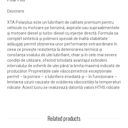
Polar Plus
Descriere
XTA Polarplus este un lubrifiant de calitate premium pentru
vehicule cu motoare pe benzină, aspirate sau supraalimentate
și motoare diesel și turbo-diesel cu injecție directă. Formula sa
complet sintetică și polimerii speciali de înaltă stabilitate
adăugați permit obținerea unor performanțe extraordinare în
ceea ce privește rezistența la deteriorarea termică și
constanța voalului de ulei lubrifiant, chiar și în cele mai severe
condiții de utilizare, oferind totodată avantajul extinderii
intervalului de schimb de ulei până la limita maximă indicată de
producător. Proprietățile sale vâscozimetrice excepționale
permit – la pornire – o lubrifiere imediată și – în funcționare –
limitarea uzurii cauzate de scăderea vâscozității la temperaturi
ridicate. Acest lucru se realizează datorită valorii HTHS ridicate.
Related products