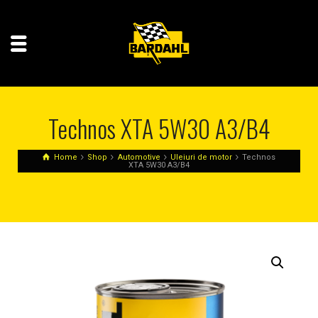
Technos XTA 5W30 A3/B4
Home
Shop
Automotive
Uleiuri de motor
Technos
XTA 5W30 A3/B4